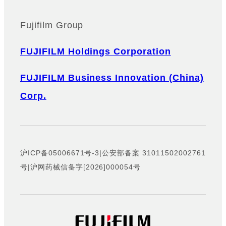
Fujifilm Group
FUJIFILM Holdings Corporation
FUJIFILM Business Innovation (China)
Corp.
沪ICP备05006671号-3
|
公安部备案 31011502002761
号
|
沪网药械信备字[2026]000054号