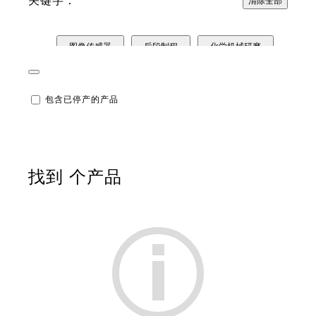
关键字：
清除全部
图像传感器
后段制程
化学机械研磨
前驱体&化学供液系统
前段制程
刻蚀剂
包含已停产的产品
光刻胶
钝化
重布线层
缓冲涂层
溶剂
清洗剂
显影液
找到
个产品