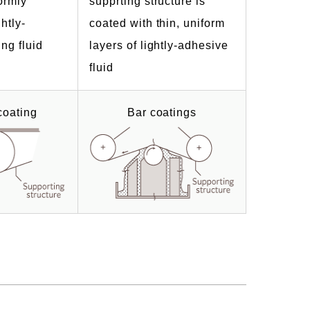
ormly
supprting structure is
htly-
coated with thin, uniform
ng fluid
layers of lightly-adhesive
fluid
coating
Bar coatings