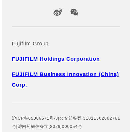
Official Social Media Accounts
Fujifilm Group
FUJIFILM Holdings Corporation
FUJIFILM Business Innovation (China)
Corp.
沪ICP备05006671号-3
|
公安部备案 31011502002761
号
|
沪网药械信备字[2026]000054号