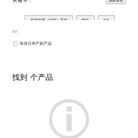
关键字：
清除全部
无损检测（NDT）系统
胶片
X光
压力测量
热量测量
UV紫外线测量
包含已停产的产品
测量软件
找到
个产品