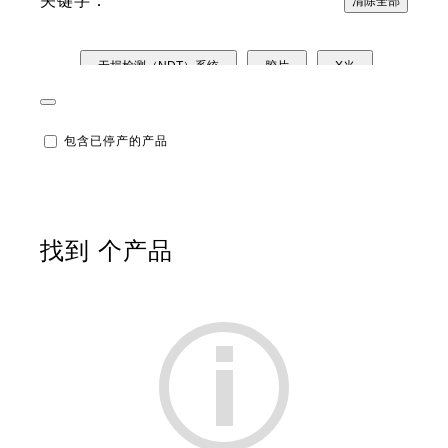
关键字：
清除全部
无损检测（NDT）系统
胶片
X光
压力测量
热量测量
UV紫外线测量
包含已停产的产品
测量软件
找到
个产品