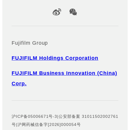
Official Social Media Accounts
Fujifilm Group
FUJIFILM Holdings Corporation
FUJIFILM Business Innovation (China)
Corp.
沪ICP备05006671号-3
|
公安部备案 31011502002761
号
|
沪网药械信备字[2026]000054号