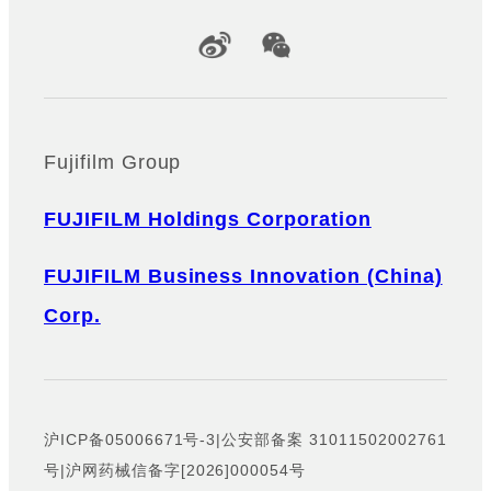
Official Social Media Accounts
Fujifilm Group
FUJIFILM Holdings Corporation
FUJIFILM Business Innovation (China)
Corp.
沪ICP备05006671号-3
|
公安部备案 31011502002761
号
|
沪网药械信备字[2026]000054号