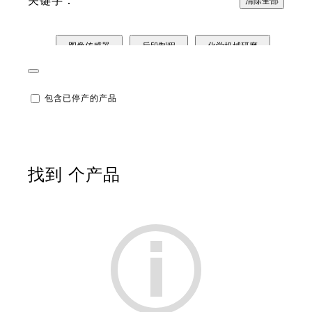
关键字：
清除全部
图像传感器
后段制程
化学机械研磨
前驱体&化学供液系统
前段制程
刻蚀剂
包含已停产的产品
光刻胶
钝化
重布线层
缓冲涂层
溶剂
清洗剂
显影液
找到
个产品