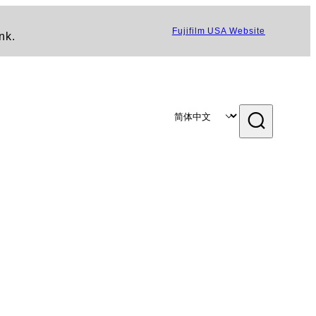
Fujifilm USA Website
nk.