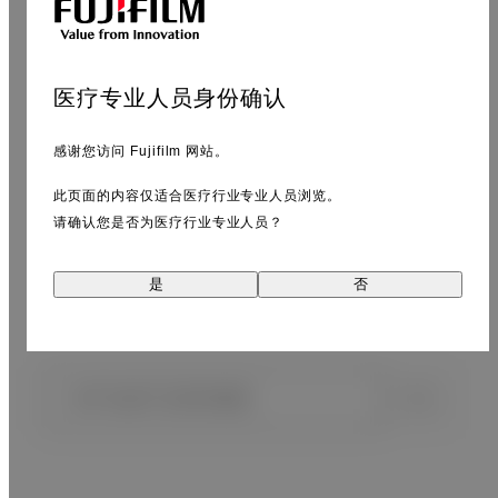
未找到产品。
请更改关键字或从主页重试。
医疗专业人员身份确认
感谢您访问 Fujifilm 网站。
此页面的内容仅适合医疗行业专业人员浏览。
请确认您是否为医疗行业专业人员？
无法找到您正在搜索的产品？
是
否
您也可以按产品名称或产品系列名称进行搜索。