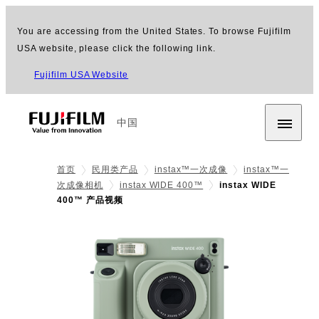
You are accessing from the United States. To browse Fujifilm
USA website, please click the following link.
Fujifilm USA Website
中国
首页
民用类产品
instax™一次成像
instax™一
次成像相机
instax WIDE 400™
instax WIDE
400™ 产品视频