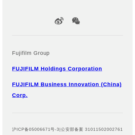
Official Social Media Accounts
Fujifilm Group
FUJIFILM Holdings Corporation
FUJIFILM Business Innovation (China)
Corp.
沪ICP备05006671号-3
|
公安部备案 31011502002761