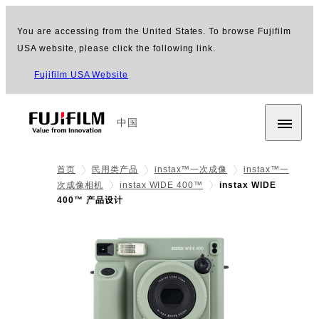
You are accessing from the United States. To browse Fujifilm
USA website, please click the following link.
Fujifilm USA Website
中国
首页
民用类产品
instax™一次成像
instax™一
次成像相机
instax WIDE 400™
instax WIDE
400™ 产品设计