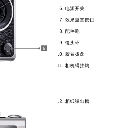
电源开关
效果重置按钮
配件靴
镜头环
胶卷拨盘
相机绳挂钩
相纸弹出槽