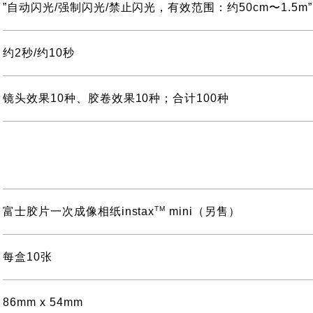
”自动闪光/强制闪光/禁止闪光，有效范围：约50cm〜1.5m”
约2秒/约10秒
镜头效果10种、胶卷效果10种；合计100种
TM
富士胶片一次成像相纸instax
mini（另售）
每盒10张
86mm x 54mm