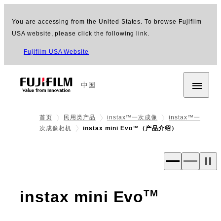
You are accessing from the United States. To browse Fujifilm
USA website, please click the following link.
Fujifilm USA Website
中国
首页
民用类产品
instax™一次成像
instax™一
次成像相机
instax mini Evo™（产品介绍）
- 产品
instax mini Evo
TM