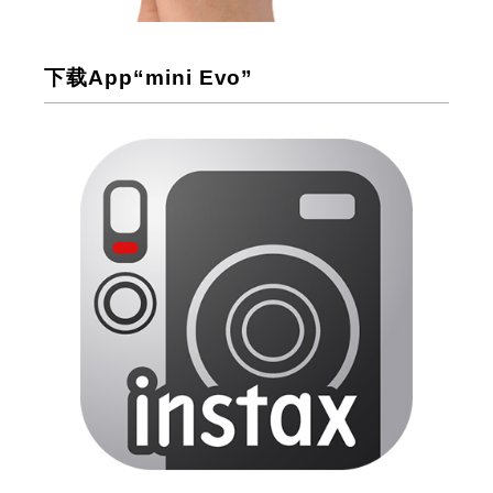
下载App“mini Evo”