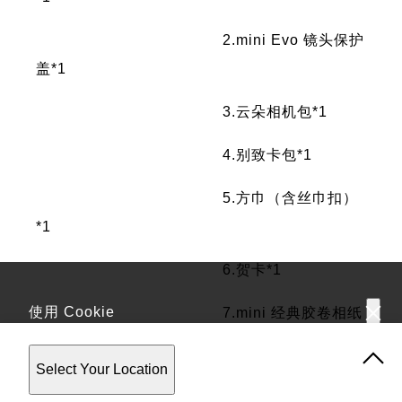
2.mini Evo 镜头保护
盖*1
3.云朵相机包*1
4.别致卡包*1
5.方巾（含丝巾扣）
*1
6.贺卡*1
使用 Cookie
7.mini 经典胶卷相纸
*1
该网站使用 Cookie。使用该网站，表示您同意我们的
隐私政
Select Your Location
策
。