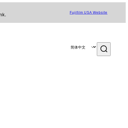
Fujifilm USA Website
nk.