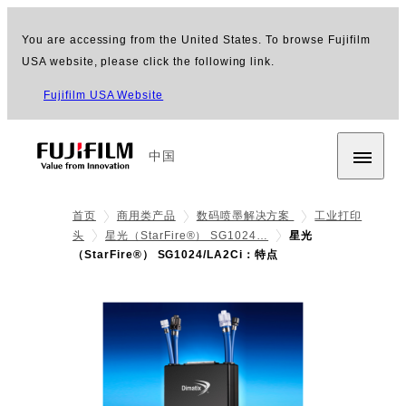
You are accessing from the United States. To browse Fujifilm
USA website, please click the following link.
Fujifilm USA Website
中国
首页
商用类产品
数码喷墨解决方案
工业打印
头
星光（StarFire®） SG1024…
星光
（StarFire®） SG1024/LA2Ci：特点