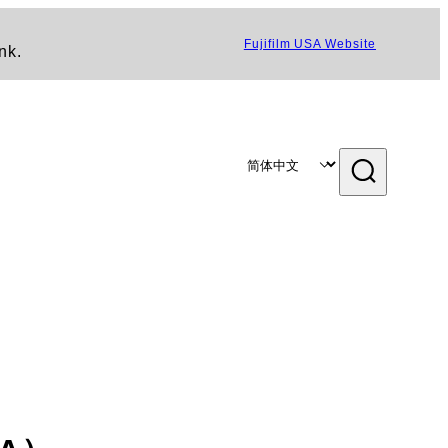
Fujifilm USA Website
nk.