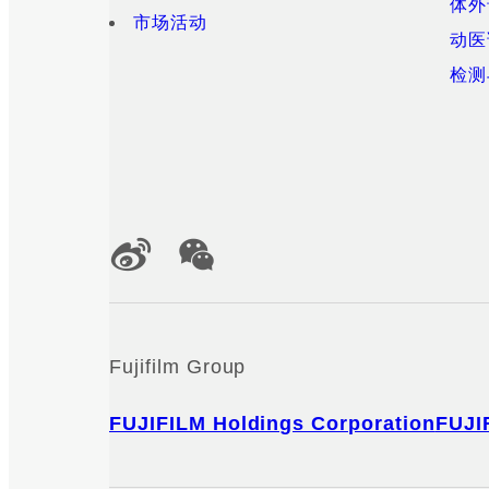
体外
市场活动
动医
检测
Official Social Media Accounts
Fujifilm Group
FUJIFILM Holdings Corporation
FUJI