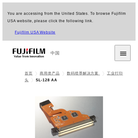
You are accessing from the United States. To browse Fujifilm
USA website, please click the following link.
Fujifilm USA Website
中国
首页
商用类产品
数码喷墨解决方案
工业打印
头
SL-128 AA