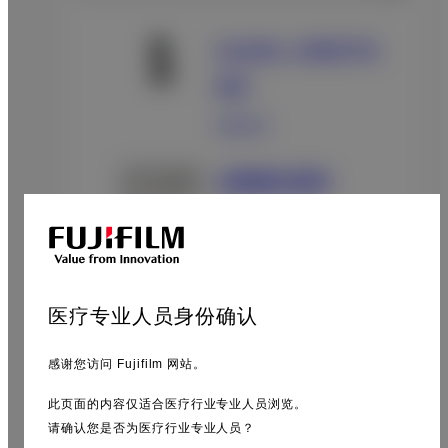
ALOKA ARIETTA
850
查看详情
凸阵探头系列
查看详情
线阵探头系列
医疗专业人员身份确认
查看详情
感谢您访问 Fujifilm 网站。
相控阵探头/经食道探头
此页面的内容仅适合医疗行业专业人员浏览。
系列
请确认您是否为医疗行业专业人员？
查看详情