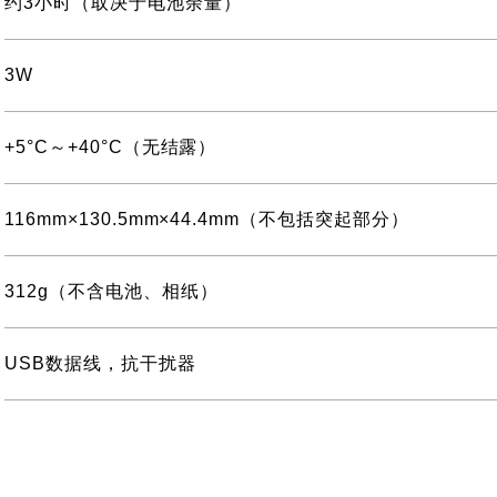
约3小时（取决于电池余量）
3W
+5°C～+40°C（无结露）
116mm×130.5mm×44.4mm（不包括突起部分）
312g（不含电池、相纸）
USB数据线，抗干扰器