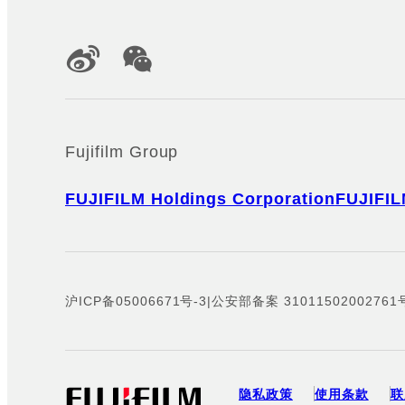
Official Social Media Accounts
Fujifilm Group
FUJIFILM Holdings Corporation
FUJIFIL
沪ICP备05006671号-3
|
公安部备案 31011502002761
隐私政策
使用条款
联