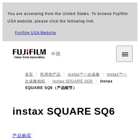
You are accessing from the United States. To browse Fujifilm
USA website, please click the following link.
Fujifilm USA Website
中国
首页
民用类产品
instax™一次成像
instax™一
次成像相机
instax SQUARE SQ6
instax
SQUARE SQ6（产品细节）
- 产
instax SQUARE SQ6
产品购买