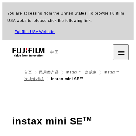
You are accessing from the United States. To browse Fujifilm
USA website, please click the following link.
Fujifilm USA Website
中国
首页
民用类产品
instax™一次成像
instax™一
次成像相机
instax mini SE™
- 产品介
instax mini SE
TM