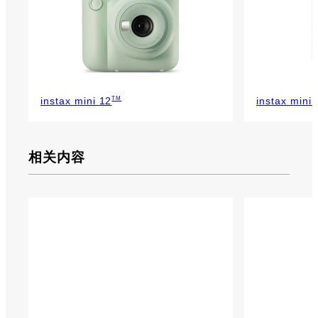
TM
instax mini 12
instax mini 
相关内容