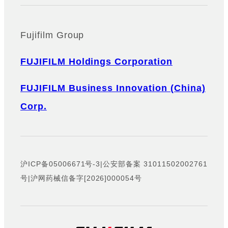
Fujifilm Group
FUJIFILM Holdings Corporation
FUJIFILM Business Innovation (China)
Corp.
沪ICP备05006671号-3
|
公安部备案 31011502002761
号
|
沪网药械信备字[2026]000054号