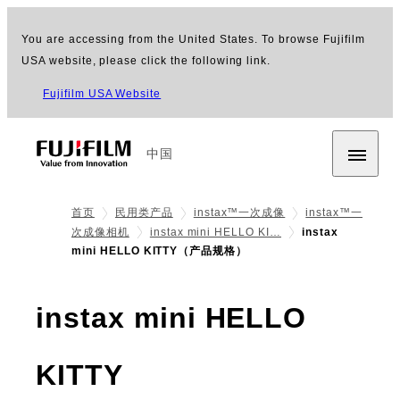
You are accessing from the United States. To browse Fujifilm
USA website, please click the following link.
Fujifilm USA Website
中国
首页
民用类产品
instax™一次成像
instax™一
次成像相机
instax mini HELLO KI…
instax
mini HELLO KITTY（产品规格）
instax mini HELLO
- 规格
KITTY