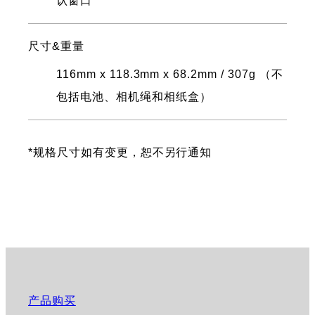
认窗口
尺寸&重量
116mm x 118.3mm x 68.2mm / 307g （不
包括电池、相机绳和相纸盒）
*规格尺寸如有变更，恕不另行通知
产品购买