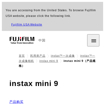
You are accessing from the United States. To browse Fujifilm
USA website, please click the following link.
Fujifilm USA Website
中国
首页
民用类产品
instax™一次成像
instax™一
次成像相机
instax mini 9
instax mini 9（产品规
格）
- 规格
instax mini 9
产品购买