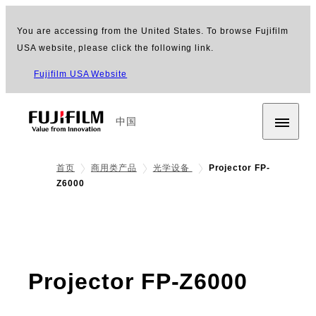
You are accessing from the United States. To browse Fujifilm
USA website, please click the following link.
Fujifilm USA Website
中国
首页
商用类产品
光学设备
Projector FP-
Z6000
- 产
Projector FP-Z6000