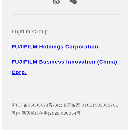
Official Social Media Accounts
Fujifilm Group
FUJIFILM Holdings Corporation
FUJIFILM Business Innovation (China)
Corp.
沪ICP备05006671号-3
|
公安部备案 31011502002761
号
|
沪网药械信备字[2026]000054号