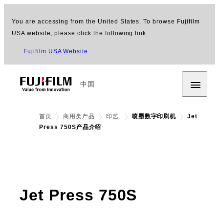
You are accessing from the United States. To browse Fujifilm
USA website, please click the following link.
Fujifilm USA Website
中国
首页
商用类产品
印艺
喷墨数字印刷机
Jet
Press 750S产品介绍
- 产品介绍
Jet Press 750S