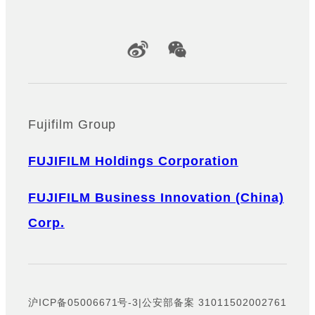
Official Social Media Accounts
Fujifilm Group
FUJIFILM Holdings Corporation
FUJIFILM Business Innovation (China)
Corp.
沪ICP备05006671号-3
|
公安部备案 31011502002761