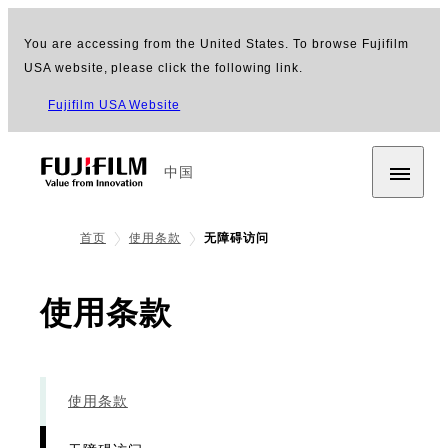
You are accessing from the United States. To browse Fujifilm
USA website, please click the following link.
Fujifilm USA Website
中国
首页
使用条款
无障碍访问
- 无障碍访问
使用条款
使用条款