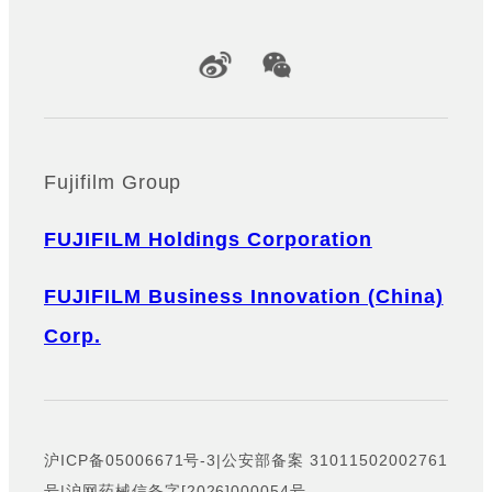
Official Social Media Accounts
Fujifilm Group
FUJIFILM Holdings Corporation
FUJIFILM Business Innovation (China)
Corp.
沪ICP备05006671号-3
|
公安部备案 31011502002761
号
|
沪网药械信备字[2026]000054号