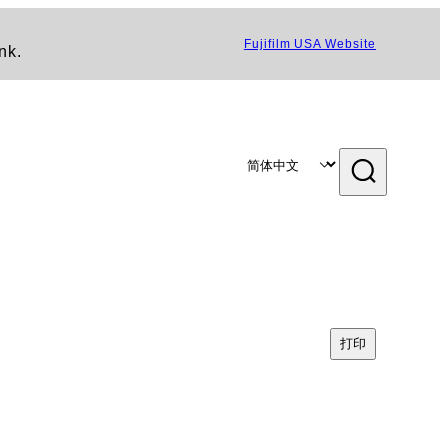
Fujifilm USA Website
nk.
打印