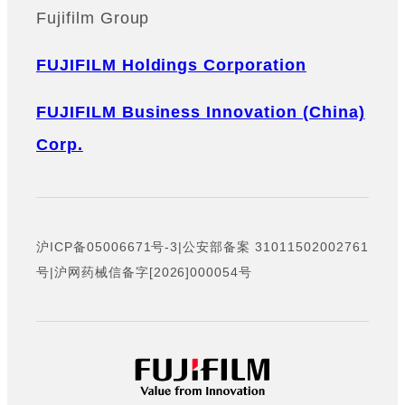
Fujifilm Group
FUJIFILM Holdings Corporation
FUJIFILM Business Innovation (China)
Corp.
沪ICP备05006671号-3
|
公安部备案 31011502002761
号
|
沪网药械信备字[2026]000054号