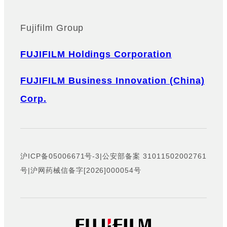
Fujifilm Group
FUJIFILM Holdings Corporation
FUJIFILM Business Innovation (China)
Corp.
沪ICP备05006671号-3
|
公安部备案 31011502002761
号
|
沪网药械信备字[2026]000054号