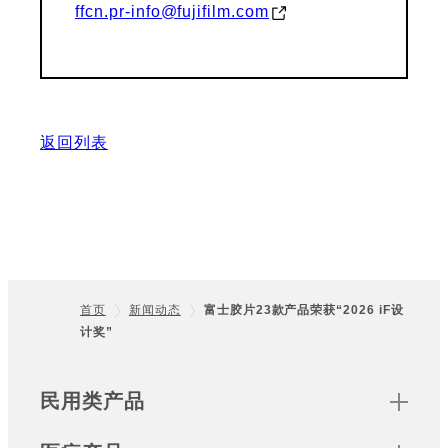
ffcn.pr-info@fujifilm.com
返回列表
首页
新闻动态
富士胶片23款产品荣获“2026 iF设
计奖”
Footer
Sitemap
民用类产品