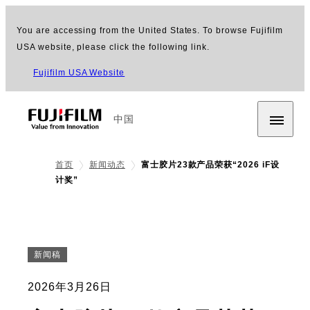
You are accessing from the United States. To browse Fujifilm
USA website, please click the following link.
Fujifilm USA Website
中国
首页
新闻动态
富士胶片23款产品荣获“2026 iF设
计奖”
新闻稿
2026年3月26日