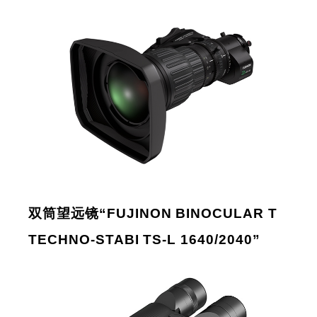
双筒望远镜“FUJINON BINOCULAR T
TECHNO-STABI TS-L 1640/2040”