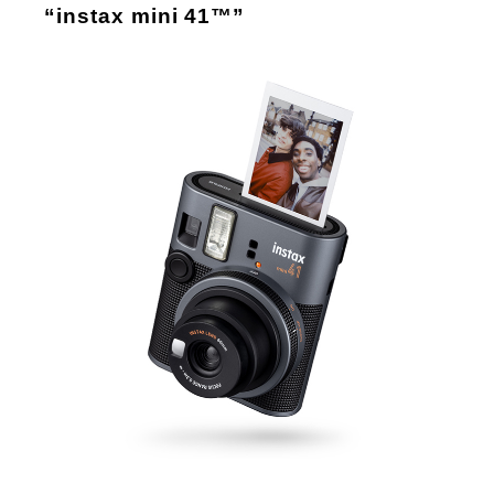
“instax mini 41™”