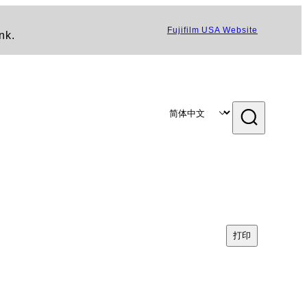
Fujifilm USA Website
nk.
打印