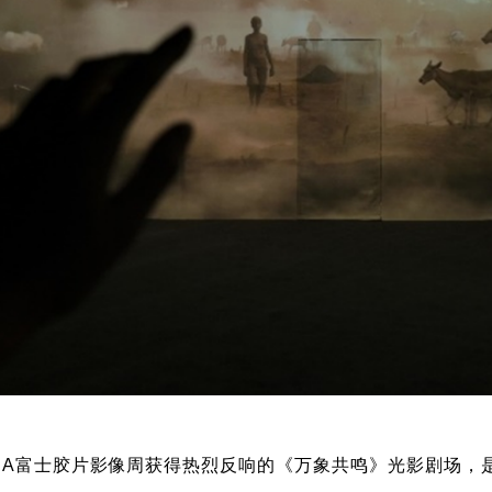
KINA富士胶片影像周获得热烈反响的《万象共鸣》光影剧场