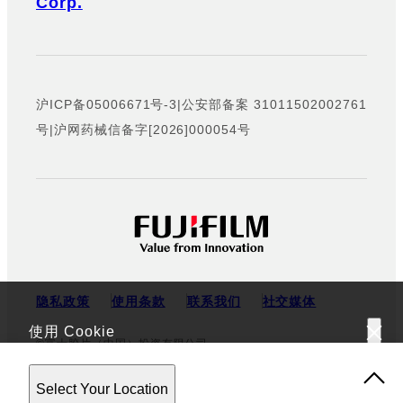
Corp.
沪ICP备05006671号-3
|
公安部备案 31011502002761
号
|
沪网药械信备字[2026]000054号
隐私政策
使用条款
联系我们
社交媒体
使用 Cookie
©富士胶片（中国）投资有限公司
该网站使用 Cookie。使用该网站，表示您同意我们的
隐私政
Select Your Location
策
。