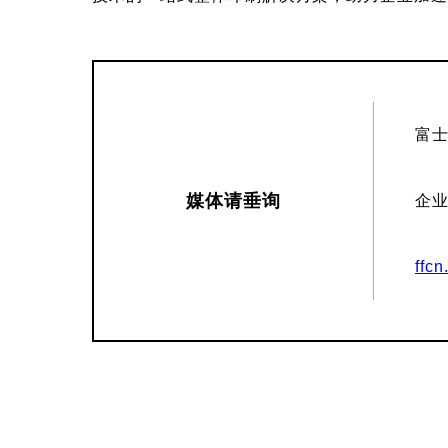
富
媒体请垂询
企
ffcn