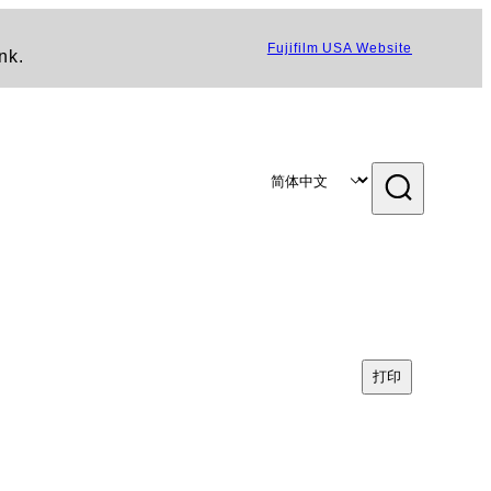
Fujifilm USA Website
nk.
打印