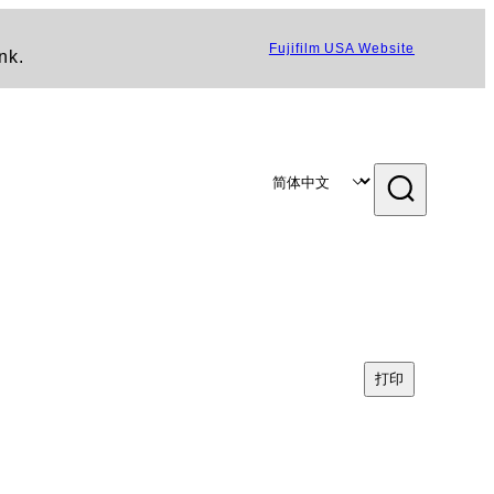
Fujifilm USA Website
nk.
打印