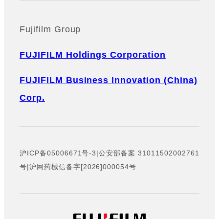
Fujifilm Group
FUJIFILM Holdings Corporation
FUJIFILM Business Innovation (China)
Corp.
沪ICP备05006671号-3
|
公安部备案 31011502002761
号
|
沪网药械信备字[2026]000054号