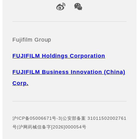
Official Social Media Accounts
Fujifilm Group
FUJIFILM Holdings Corporation
FUJIFILM Business Innovation (China)
Corp.
沪ICP备05006671号-3
|
公安部备案 31011502002761
号
|
沪网药械信备字[2026]000054号