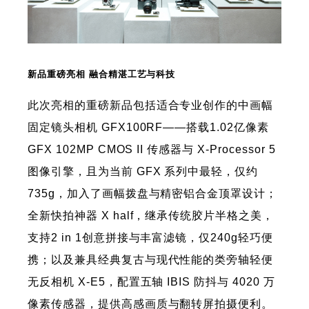
新品重磅亮相 融合精湛工艺与科技
此次亮相的重磅新品包括适合专业创作的中画幅
固定镜头相机 GFX100RF——搭载1.02亿像素
GFX 102MP CMOS II 传感器与 X‑Processor 5
图像引擎，且为当前 GFX 系列中最轻，仅约
735g，加入了画幅拨盘与精密铝合金顶罩设计；
全新快拍神器 X half，继承传统胶片半格之美，
支持2 in 1创意拼接与丰富滤镜，仅240g轻巧便
携；以及兼具经典复古与现代性能的类旁轴轻便
无反相机 X‑E5，配置五轴 IBIS 防抖与 4020 万
像素传感器，提供高感画质与翻转屏拍摄便利。