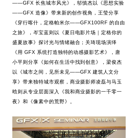
——GFX 长焦城市风光》，邬慎杰以《思想实验
——GFX 造像》带来新的创作视角，王莹分享
《穿行喀什，定格帕米尔——GFX100RF 的自由
之旅》，岑宝蓝则以《夏日电影片场｜定格你的
盛夏故事》探讨光与情绪融合；关琦现场演绎
《用 GFX 系统打造独特的动感摄影艺术》，唐
小平则分享《如何在生活中找到创意》，梁俊杰
以《城市之间，见所未见——GFX 建筑人文分
享》带来独特城市观察，商业摄影师凌磊与马玉
晗则从专业层面深入《我和商业摄影的一千零一
夜》和《像素中的荒野》。