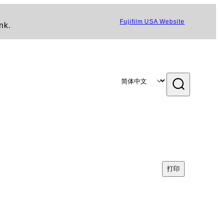
Fujifilm USA Website
nk.
打印