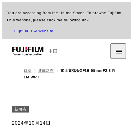
You are accessing from the United States. To browse Fujifilm
USA website, please click the following link.
Fujifilm USA Website
中国
首页
新闻动态
富士龙镜头XF16-55mmF2.8 R
LM WR II
新闻稿
2024年10月14日