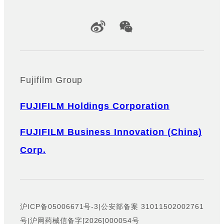
Official Social Media Accounts
Fujifilm Group
FUJIFILM Holdings Corporation
FUJIFILM Business Innovation (China)
Corp.
沪ICP备05006671号-3
|
公安部备案 31011502002761
号
|
沪网药械信备字[2026]000054号