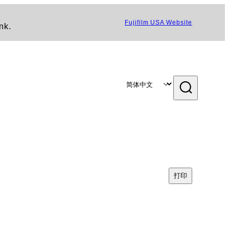
Fujifilm USA Website
nk.
打印