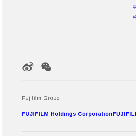
Official Social Media Accounts
Fujifilm Group
FUJIFILM Holdings Corporation
FUJIFIL