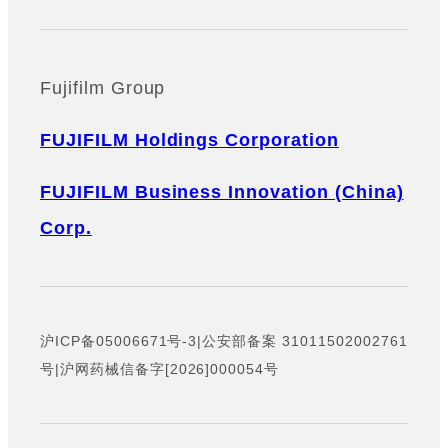
Fujifilm Group
FUJIFILM Holdings Corporation
FUJIFILM Business Innovation (China)
Corp.
沪ICP备05006671号-3
|
公安部备案 31011502002761
号
|
沪网药械信备字[2026]000054号