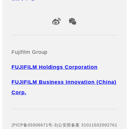
Official Social Media Accounts
Fujifilm Group
FUJIFILM Holdings Corporation
FUJIFILM Business Innovation (China)
Corp.
沪ICP备05006671号-3
|
公安部备案 31011502002761