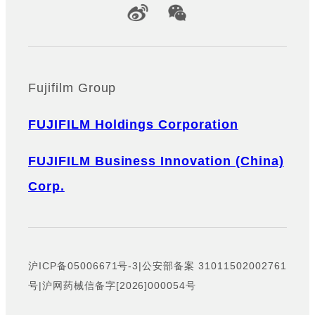
Official Social Media Accounts
Fujifilm Group
FUJIFILM Holdings Corporation
FUJIFILM Business Innovation (China)
Corp.
沪ICP备05006671号-3
|
公安部备案 31011502002761
号
|
沪网药械信备字[2026]000054号