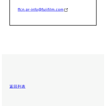
ffcn.pr-info@fujifilm.com
返回列表