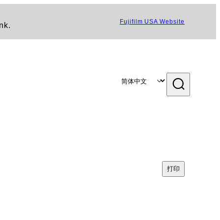
Fujifilm USA Website
nk.
打印