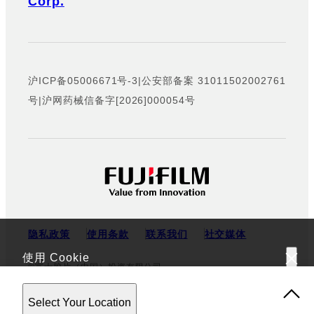
Corp.
沪ICP备05006671号-3
|
公安部备案 31011502002761
号
|
沪网药械信备字[2026]000054号
隐私政策
使用条款
联系我们
社交媒体
使用 Cookie
©富士胶片（中国）投资有限公司
该网站使用 Cookie。使用该网站，表示您同意我们的
隐私政
Select Your Location
策
。