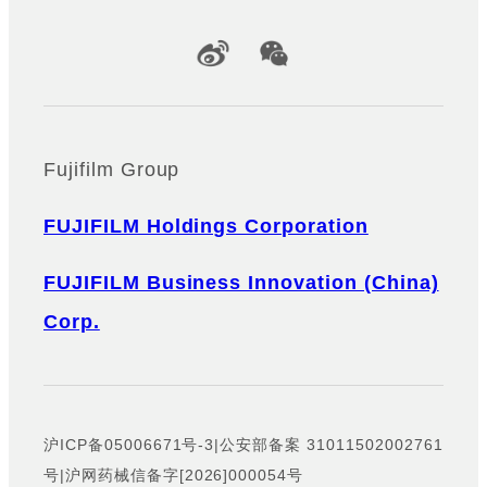
Official Social Media Accounts
Fujifilm Group
FUJIFILM Holdings Corporation
FUJIFILM Business Innovation (China)
Corp.
沪ICP备05006671号-3
|
公安部备案 31011502002761
号
|
沪网药械信备字[2026]000054号