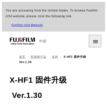
You are accessing from the United States. To browse Fujifilm
USA website, please click the following link.
Fujifilm USA Website
中国
首页
民用类产品
支持
X-HF1 固件升级
Ver.1.30
X-HF1 固件升级
Ver.1.30