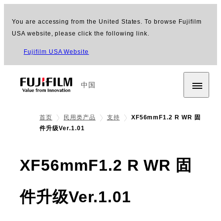
You are accessing from the United States. To browse Fujifilm
USA website, please click the following link.
Fujifilm USA Website
中国
首页
民用类产品
支持
XF56mmF1.2 R WR 固
件升级Ver.1.01
XF56mmF1.2 R WR 固
件升级Ver.1.01