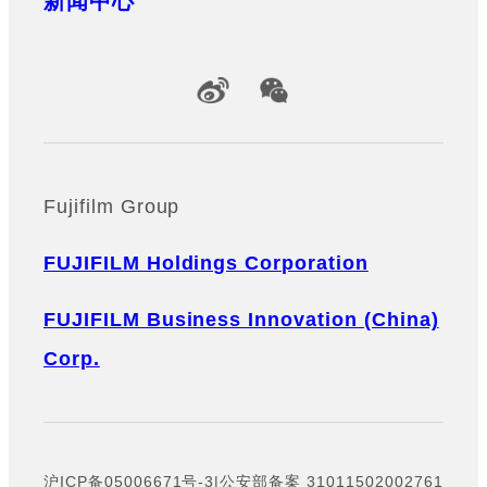
新闻中心
Official Social Media Accounts
Fujifilm Group
FUJIFILM Holdings Corporation
FUJIFILM Business Innovation (China)
Corp.
沪ICP备05006671号-3
|
公安部备案 31011502002761